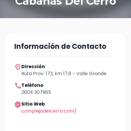
Cabañas Del Cerro
Información de Contacto
location_on
Dirección
Ruta Prov. 173, km 17,9 – Valle Grande
call
Teléfono
2604 307965
language
Sitio Web
complejodelcerro.com/