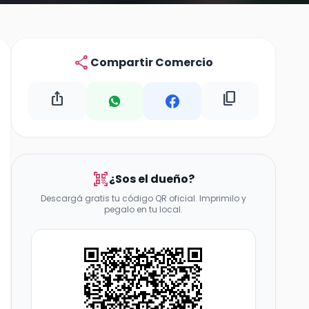
share
Compartir Comercio
ios_share
content_copy
qr_code_scanner
¿Sos el dueño?
Descargá gratis tu código QR oficial. Imprimilo y
pegalo en tu local.