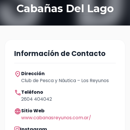
Cabañas Del Lago
Información de Contacto
location_on
Dirección
Club de Pesca y Náutica – Los Reyunos
call
Teléfono
2604 404042
language
Sitio Web
www.cabanasreyunos.com.ar/
Instagram