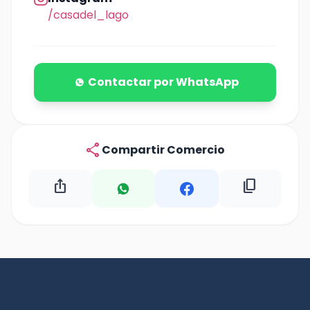
/casadel_lago
Contactar por WhatsApp
share
Compartir Comercio
ios_share
content_copy