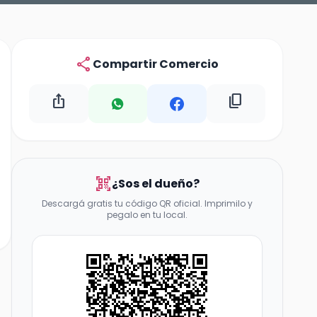
share
Compartir Comercio
ios_share
content_copy
qr_code_scanner
¿Sos el dueño?
Descargá gratis tu código QR oficial. Imprimilo y
pegalo en tu local.