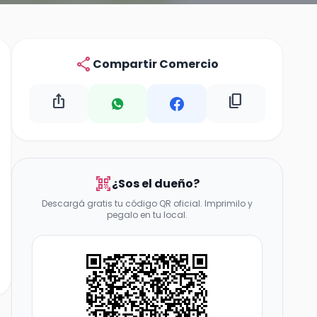
share
Compartir Comercio
ios_share
content_copy
qr_code_scanner
¿Sos el dueño?
Descargá gratis tu código QR oficial. Imprimilo y
pegalo en tu local.