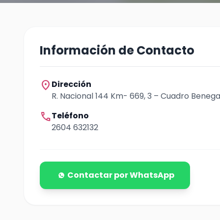
Información de Contacto
location_on
Dirección
R. Nacional 144 Km- 669, 3 – Cuadro Beneg
call
Teléfono
2604 632132
Contactar por WhatsApp