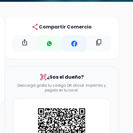
share
Compartir Comercio
ios_share
content_copy
qr_code_scanner
¿Sos el dueño?
Descargá gratis tu código QR oficial. Imprimilo y
pegalo en tu local.