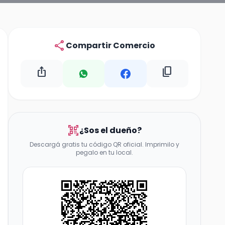
share
Compartir Comercio
ios_share
content_copy
qr_code_scanner
¿Sos el dueño?
Descargá gratis tu código QR oficial. Imprimilo y
pegalo en tu local.