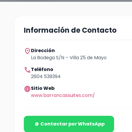
Información de Contacto
location_on
Dirección
La Bodega S/N – Villa 25 de Mayo
call
Teléfono
2604 539394
language
Sitio Web
www.barrancassuites.com/
Contactar por WhatsApp