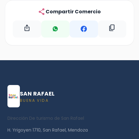
share
Compartir Comercio
ios_share
content_copy
SAN RAFAEL
BUENA VIDA
Dirección De turismo de San Rafael
H. Yrigoyen 1710, San Rafael, Mendoza