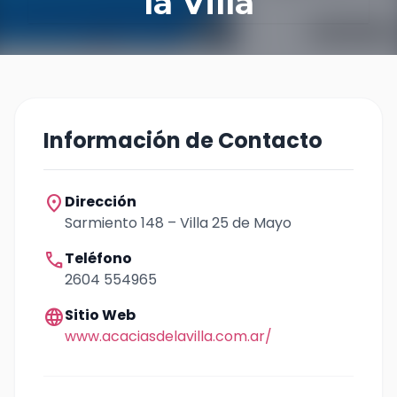
la Villa
Información de Contacto
location_on
Dirección
Sarmiento 148 – Villa 25 de Mayo
call
Teléfono
2604 554965
language
Sitio Web
www.acaciasdelavilla.com.ar/