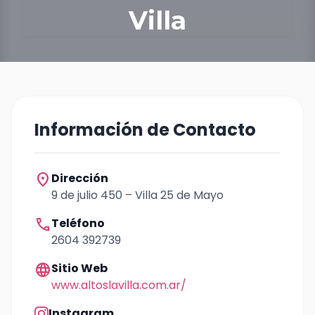
Villa
Información de Contacto
location_on
Dirección
9 de julio 450 – Villa 25 de Mayo
call
Teléfono
2604 392739
language
Sitio Web
www.altoslavilla.com.ar/
Instagram