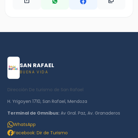
ios_share
content_copy
SAN RAFAEL
BUENA VIDA
Dirección De turismo de San Rafael
H. Yrigoyen 1710, San Rafael, Mendoza
Terminal de Omnibus:
Av Gral. Paz, Av. Granaderos
WhatsApp
Facebook: Dir de Turismo