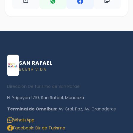
ios_share
content_copy
SAN RAFAEL
BUENA VIDA
Dirección De turismo de San Rafael
H. Yrigoyen 1710, San Rafael, Mendoza
Terminal de Omnibus:
Av Gral. Paz, Av. Granaderos
WhatsApp
Facebook: Dir de Turismo