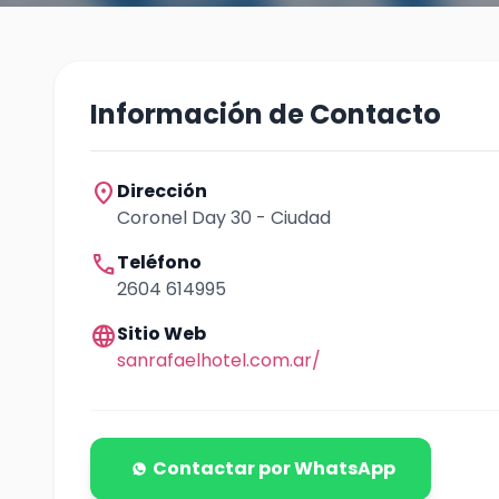
Información de Contacto
location_on
Dirección
Coronel Day 30 - Ciudad
call
Teléfono
2604 614995
language
Sitio Web
sanrafaelhotel.com.ar/
Contactar por WhatsApp