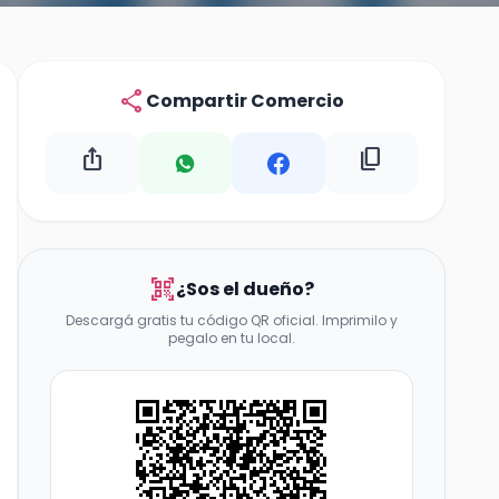
share
Compartir Comercio
ios_share
content_copy
qr_code_scanner
¿Sos el dueño?
Descargá gratis tu código QR oficial. Imprimilo y
pegalo en tu local.