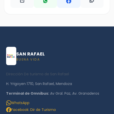
ios_share
content_copy
SAN RAFAEL
BUENA VIDA
Dirección De turismo de San Rafael
H. Yrigoyen 1710, San Rafael, Mendoza
Terminal de Omnibus:
Av Gral. Paz, Av. Granaderos
WhatsApp
Facebook: Dir de Turismo