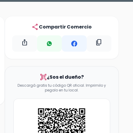
share
Compartir Comercio
ios_share
content_copy
qr_code_scanner
¿Sos el dueño?
Descargá gratis tu código QR oficial. Imprimilo y
pegalo en tu local.