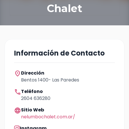
Chalet
Información de Contacto
location_on
Dirección
Bentos 1400- Las Paredes
call
Teléfono
2604 636280
language
Sitio Web
nelumbochalet.com.ar/
Instagram