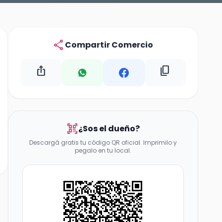
share
Compartir Comercio
ios_share
content_copy
qr_code_scanner
¿Sos el dueño?
Descargá gratis tu código QR oficial. Imprimilo y
pegalo en tu local.