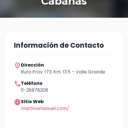
Cabañas
Información de Contacto
location_on
Dirección
Ruta Prov. 173, Km. 13.5 – Valle Grande
call
Teléfono
11-26978208
language
Sitio Web
martinamanuel.com/