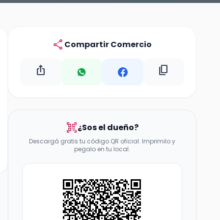
share
Compartir Comercio
ios_share
content_copy
qr_code_scanner
¿Sos el dueño?
Descargá gratis tu código QR oficial. Imprimilo y
pegalo en tu local.