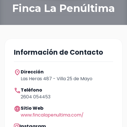
Finca La Penúltima
Información de Contacto
location_on
Dirección
Las Heras 487 - Villa 25 de Mayo
call
Teléfono
2604 054453
language
Sitio Web
www.fincalapenultima.com/
Instagram