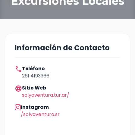
Excursiones Locales
Información de Contacto
call
Teléfono
261 4193366
language
Sitio Web
solyaventura.tur.ar/
Instagram
/solyaventura.sr