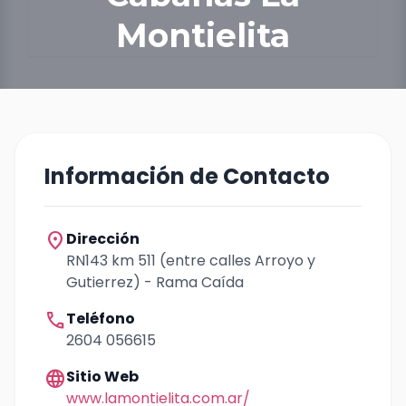
Montielita
Información de Contacto
location_on
Dirección
RN143 km 511 (entre calles Arroyo y
Gutierrez) - Rama Caída
call
Teléfono
2604 056615
language
Sitio Web
www.lamontielita.com.ar/