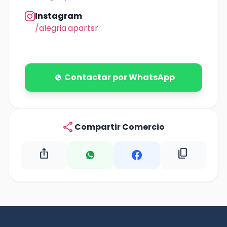
Instagram
/alegria.apartsr
Contactar por WhatsApp
share
Compartir Comercio
ios_share
content_copy