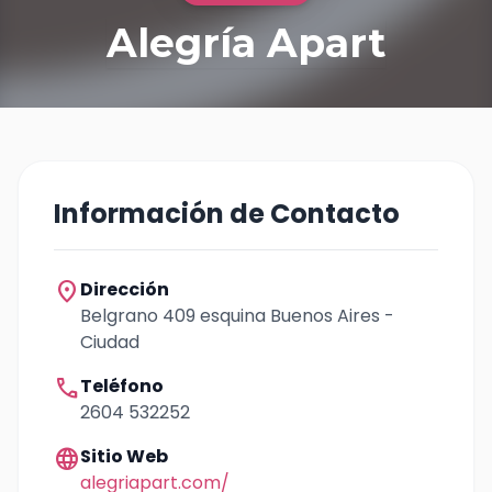
Alegría Apart
Información de Contacto
location_on
Dirección
Belgrano 409 esquina Buenos Aires -
Ciudad
call
Teléfono
2604 532252
language
Sitio Web
alegriapart.com/