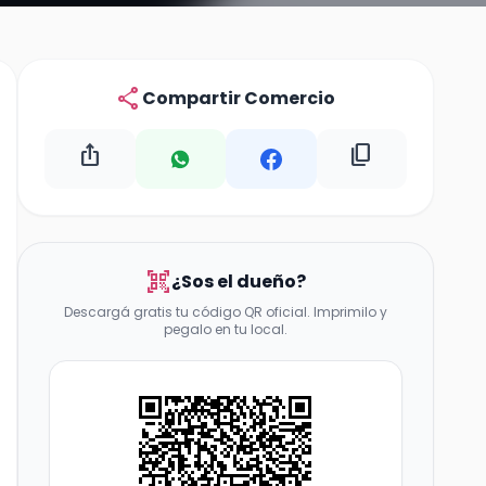
share
Compartir Comercio
ios_share
content_copy
qr_code_scanner
¿Sos el dueño?
Descargá gratis tu código QR oficial. Imprimilo y
pegalo en tu local.