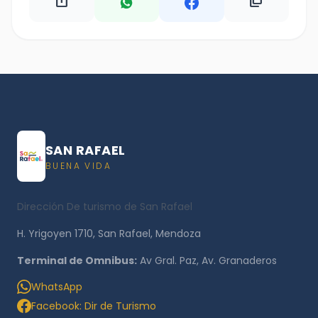
ios_share
content_copy
SAN RAFAEL
BUENA VIDA
Dirección De turismo de San Rafael
H. Yrigoyen 1710, San Rafael, Mendoza
Terminal de Omnibus:
Av Gral. Paz, Av. Granaderos
WhatsApp
Facebook: Dir de Turismo