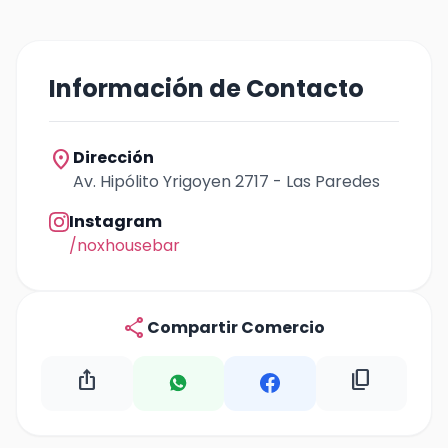
Información de Contacto
location_on
Dirección
Av. Hipólito Yrigoyen 2717 - Las Paredes
Instagram
/noxhousebar
share
Compartir Comercio
ios_share
content_copy