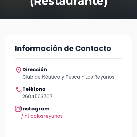
(Restaurante)
Información de Contacto
location_on
Dirección
Club de Náutica y Pesca - Los Reyunos
call
Teléfono
2604563767
Instagram
/inticolosreyunos