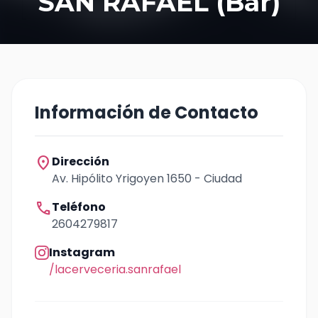
SAN RAFAEL (Bar)
Información de Contacto
location_on
Dirección
Av. Hipólito Yrigoyen 1650 - Ciudad
call
Teléfono
2604279817
Instagram
/lacerveceria.sanrafael