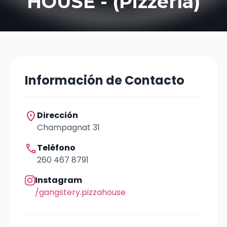
HOUSE - (Pizzería)
Información de Contacto
location_on
Dirección
Champagnat 31
call
Teléfono
260 467 8791
Instagram
/gangstery.pizzahouse