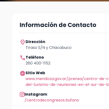
Información de Contacto
location_on
Dirección
Tiraso S/N y Chacabuco
call
Teléfono
260 400-1152
language
Sitio Web
www.mendoza.gov.ar/prensa/centro-de-co
del-turismo-de-reuniones-en-el-sur-de-la
Instagram
/centrodecongresos.bufano