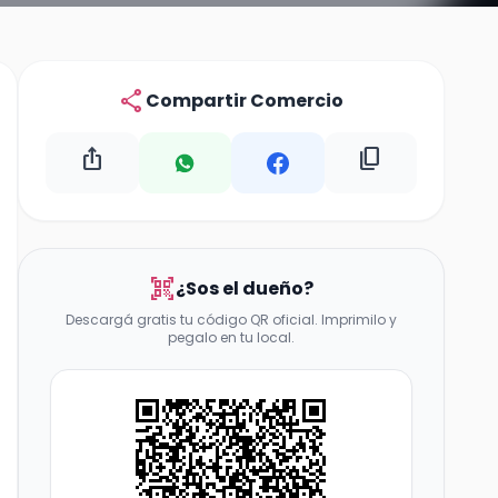
share
Compartir Comercio
ios_share
content_copy
qr_code_scanner
¿Sos el dueño?
Descargá gratis tu código QR oficial. Imprimilo y
pegalo en tu local.