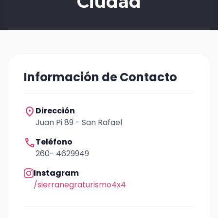
Ciudad
Información de Contacto
location_on
Dirección
Juan Pi 89 - San Rafael
call
Teléfono
260- 4629949
Instagram
/sierranegraturismo4x4