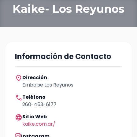
Kaike- Los Reyunos
Información de Contacto
location_on
Dirección
Embalse Los Reyunos
call
Teléfono
260-453-6177
language
Sitio Web
kaike.com.ar/
Instagram