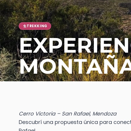
TREKKING
hiking
EXPERIEN
MONTAÑ
Cerro Victoria – San Rafael, Mendoza
Descubrí una propuesta única para conect
Rafael.