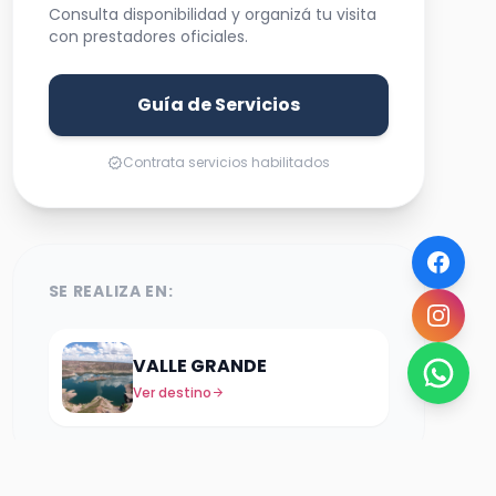
Consulta disponibilidad y organizá tu visita
con prestadores oficiales.
Guía de Servicios
Contrata servicios habilitados
verified
SE REALIZA EN:
VALLE GRANDE
Ver destino
arrow_forward