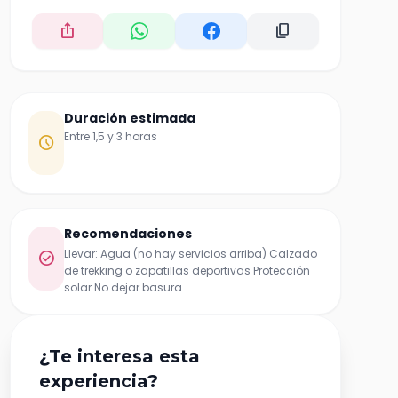
ios_share
content_copy
Duración estimada
Entre 1,5 y 3 horas
schedule
Recomendaciones
Llevar: Agua (no hay servicios arriba) Calzado
check_circle
de trekking o zapatillas deportivas Protección
solar No dejar basura
¿Te interesa esta
experiencia?