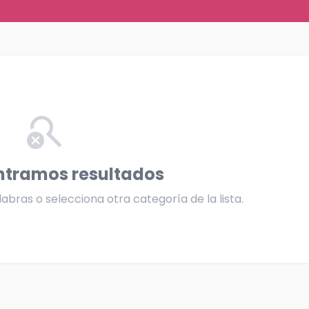
search_off
ntramos resultados
abras o selecciona otra categoría de la lista.