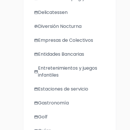
Delicatessen
storefront
Diversión Nocturna
store
Empresas de Colectivos
storefront
Entidades Bancarias
storefront
Entretenimientos y juegos
storefront
infantiles
Estaciones de servicio
storefront
Gastronomía
storefront
Golf
storefront