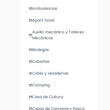
Ambulancias
storefront
Apart hotel
storefront
Auxilio mecánico y Talleres
storefront
Mecánicos
Bodegas
storefront
Cabañas
storefront
Cafés y Heladerías
store
Camping
storefront
Casa de Cultura
storefront
Casas de Camping y Pesca
storefront