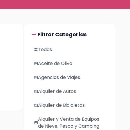
filter_list
Filtrar Categorías
Todas
grid_view
Aceite de Oliva
storefront
Agencias de Viajes
storefront
Alquiler de Autos
storefront
Alquiler de Bicicletas
storefront
Alquiler y Venta de Equipos
storefront
de Nieve, Pesca y Camping