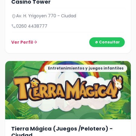
Casino Tower
Av. H. Yrigoyen 770 - Ciudad
location_on
call
0260 4438777
Ver Perfil
arrow_forward
Consultar
Entretenimientos y juegos infantiles
Tierra Mágica (Juegos /Pelotero) -
Ciudad