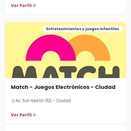
Ver Perfil
arrow_forward
Entretenimientos y juegos infantiles
Match - Juegos Electrónicos - Ciudad
Av. San Martin 162 - Ciudad
location_on
Ver Perfil
arrow_forward