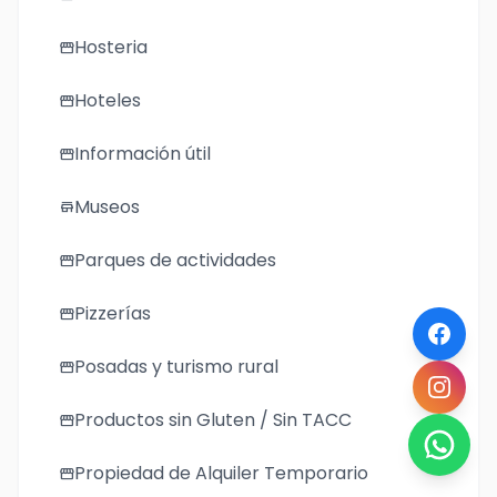
Hosteria
storefront
Hoteles
storefront
Información útil
storefront
Museos
store
Parques de actividades
storefront
Pizzerías
storefront
Posadas y turismo rural
storefront
Productos sin Gluten / Sin TACC
storefront
Propiedad de Alquiler Temporario
storefront