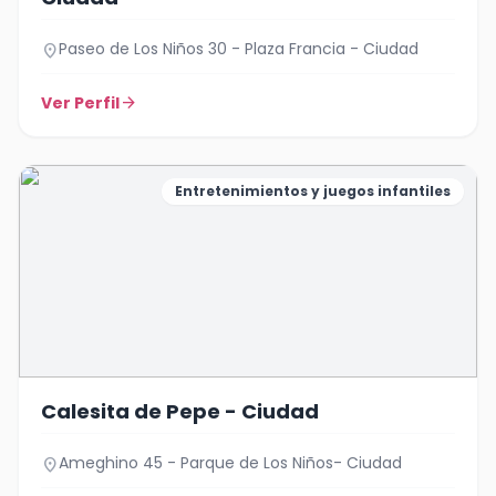
Paseo de Los Niños 30 - Plaza Francia - Ciudad
location_on
Ver Perfil
arrow_forward
Entretenimientos y juegos infantiles
Calesita de Pepe - Ciudad
Ameghino 45 - Parque de Los Niños- Ciudad
location_on