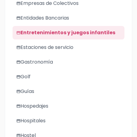
Empresas de Colectivos
storefront
Entidades Bancarias
storefront
Entretenimientos y juegos infantiles
storefront
Estaciones de servicio
storefront
Gastronomía
storefront
Golf
storefront
Guías
storefront
Hospedajes
storefront
Hospitales
storefront
Hostel
storefront