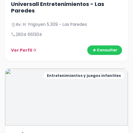
Universall Entretenimientos - Las
Paredes
Av. H. Yrigoyen 5.309 - Las Paredes
location_on
call
2604 661304
Ver Perfil
arrow_forward
Consultar
Entretenimientos y juegos infantiles