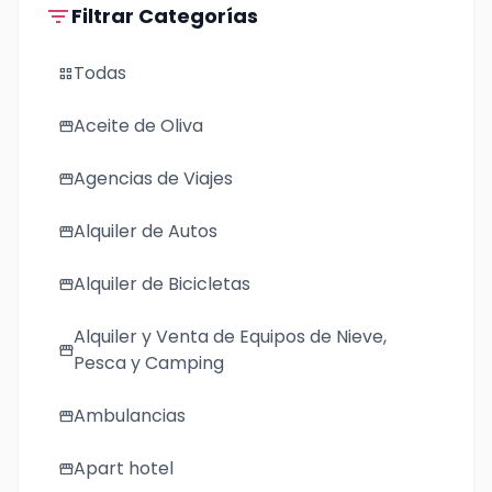
filter_list
Filtrar Categorías
Todas
grid_view
Aceite de Oliva
storefront
Agencias de Viajes
storefront
Alquiler de Autos
storefront
Alquiler de Bicicletas
storefront
Alquiler y Venta de Equipos de Nieve,
storefront
Pesca y Camping
Ambulancias
storefront
Apart hotel
storefront