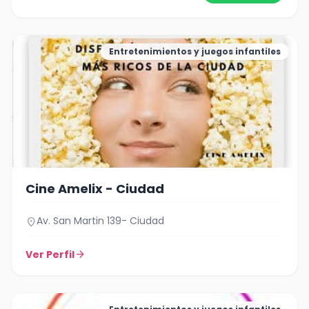
Entretenimientos y juegos infantiles
Cine Amelix - Ciudad
Av. San Martin 139- Ciudad
location_on
Ver Perfil
arrow_forward