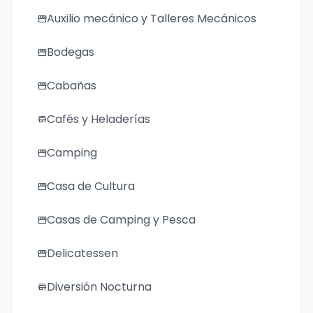
Auxilio mecánico y Talleres Mecánicos
storefront
Bodegas
storefront
Cabañas
storefront
Cafés y Heladerías
store
Camping
storefront
Casa de Cultura
storefront
Casas de Camping y Pesca
storefront
Delicatessen
storefront
Diversión Nocturna
store