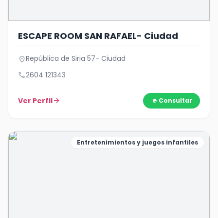
ESCAPE ROOM SAN RAFAEL- Ciudad
República de Siria 57- Ciudad
location_on
call
2604 121343
Ver Perfil
arrow_forward
Consultar
Entretenimientos y juegos infantiles