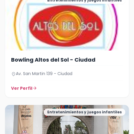
Entretenimientos y juegos infantiles
Bowling Altos del Sol - Ciudad
Av. San Martin 139 - Ciudad
location_on
Ver Perfil
arrow_forward
Entretenimientos y juegos infantiles