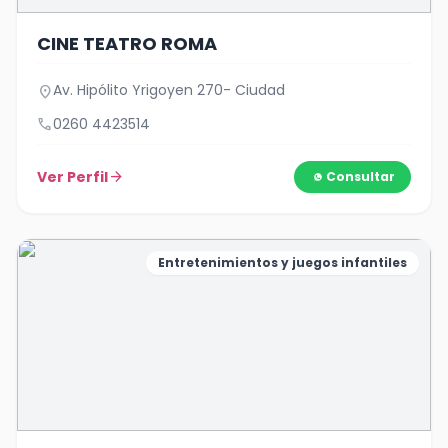
CINE TEATRO ROMA
Av. Hipólito Yrigoyen 270- Ciudad
location_on
call
0260 4423514
Ver Perfil
arrow_forward
Consultar
Entretenimientos y juegos infantiles