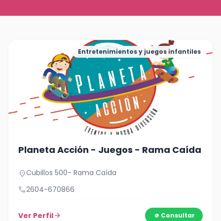
Entretenimientos y juegos infantiles
Planeta Acción - Juegos - Rama Caída
Cubillos 500- Rama Caída
location_on
call
2604-670866
Ver Perfil
arrow_forward
Consultar