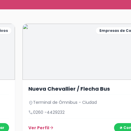
ivos
Empresas de Co
Nueva Chevallier / Flecha Bus
Terminal de Ómnibus - Ciudad
location_on
call
0260 -4429232
Ver Perfil
arrow_forward
ar
Con