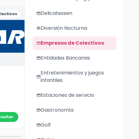
Delicatessen
storefront
lectivos
Diversión Nocturna
store
Empresas de Colectivos
storefront
Entidades Bancarias
storefront
Entretenimientos y juegos
storefront
infantiles
Estaciones de servicio
storefront
Gastronomía
storefront
sultar
Golf
storefront