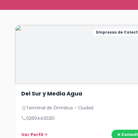
Empresas de Colect
Del Sur y Media Agua
Terminal de Ómnibus - Ciudad
location_on
call
02604430251
Ver Perfil
arrow_forward
Consult