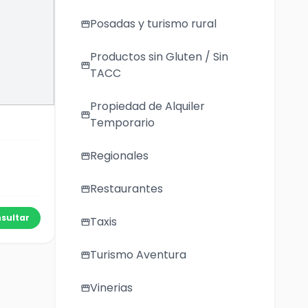
Posadas y turismo rural
storefront
Productos sin Gluten / Sin
storefront
TACC
Propiedad de Alquiler
storefront
Temporario
Regionales
storefront
Restaurantes
storefront
sultar
Taxis
storefront
Turismo Aventura
storefront
Vinerias
storefront