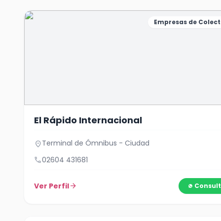
Empresas de Colect
El Rápido Internacional
Terminal de Ómnibus - Ciudad
location_on
call
02604 431681
Ver Perfil
arrow_forward
Consult