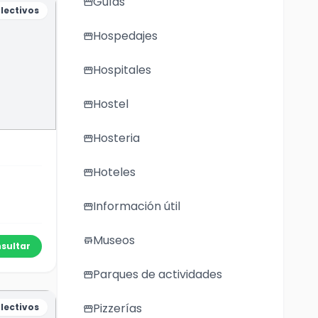
Guías
storefront
lectivos
Hospedajes
storefront
Hospitales
storefront
Hostel
storefront
Hosteria
storefront
Hoteles
storefront
Información útil
storefront
Museos
store
sultar
Parques de actividades
storefront
Pizzerías
lectivos
storefront