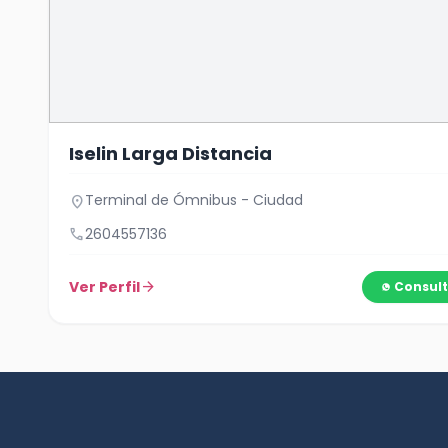
Iselin Larga Distancia
Terminal de Ómnibus - Ciudad
location_on
call
2604557136
Ver Perfil
arrow_forward
Consult