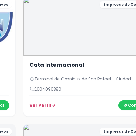
ivos
Empresas de Co
Cata Internacional
Terminal de Ómnibus de San Rafael - Ciudad
location_on
call
2604096380
Ver Perfil
arrow_forward
ar
Con
ivos
Empresas de Co