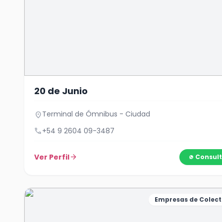
20 de Junio
Terminal de Ómnibus - Ciudad
location_on
call
+54 9 2604 09-3487
Ver Perfil
arrow_forward
Consult
Empresas de Colect