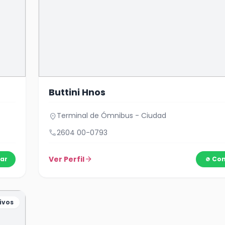
Buttini Hnos
Terminal de Ómnibus - Ciudad
location_on
call
2604 00-0793
Ver Perfil
arrow_forward
ar
Con
ivos