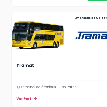
Empresas de Colect
Tramat
Terminal de ómnibus - San Rafael
location_on
Ver Perfil
arrow_forward