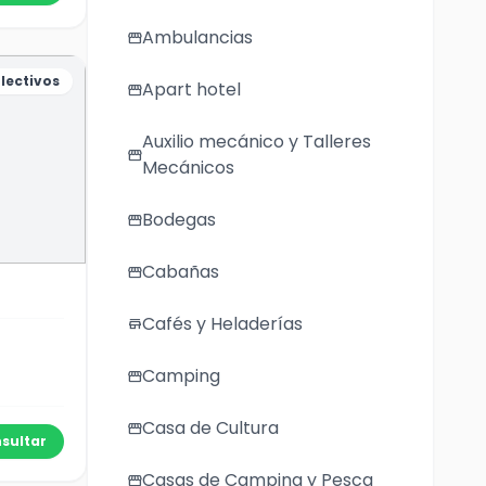
Ambulancias
storefront
lectivos
Apart hotel
storefront
Auxilio mecánico y Talleres
storefront
Mecánicos
Bodegas
storefront
Cabañas
storefront
Cafés y Heladerías
store
Camping
storefront
Casa de Cultura
storefront
sultar
Casas de Camping y Pesca
storefront