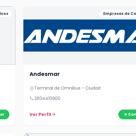
ivos
Empresas de Co
Andesmar
Terminal de Omnibus - Ciudad
location_on
call
2604410900
Ver Perfil
arrow_forward
ar
Con