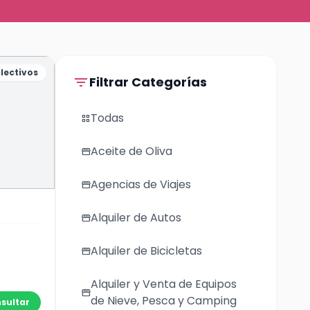
lectivos
filter_list
Filtrar Categorías
Todas
grid_view
Aceite de Oliva
storefront
Agencias de Viajes
storefront
Alquiler de Autos
storefront
Alquiler de Bicicletas
storefront
Alquiler y Venta de Equipos
storefront
de Nieve, Pesca y Camping
sultar