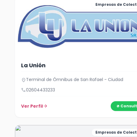
Empresas de Colect
La Unión
Terminal de Ómnibus de San Rafael - Ciudad
location_on
call
02604433233
Ver Perfil
arrow_forward
Consult
Empresas de Colect