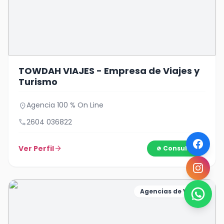
TOWDAH VIAJES - Empresa de Viajes y
Turismo
Agencia 100 % On Line
location_on
call
2604 036822
Ver Perfil
arrow_forward
Consultar
Agencias de Viajes