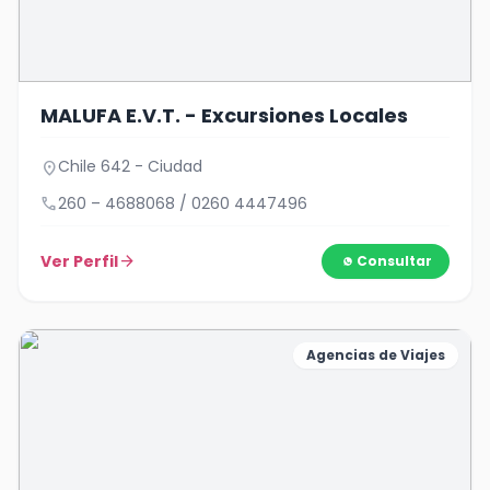
MALUFA E.V.T. - Excursiones Locales
Chile 642 - Ciudad
location_on
call
260 – 4688068 / 0260 4447496
Ver Perfil
arrow_forward
Consultar
Agencias de Viajes