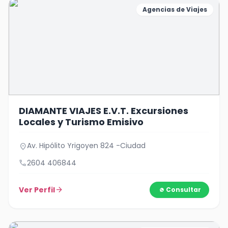
Agencias de Viajes
DIAMANTE VIAJES E.V.T. Excursiones
Locales y Turismo Emisivo
Av. Hipólito Yrigoyen 824 -Ciudad
location_on
call
2604 406844
Ver Perfil
arrow_forward
Consultar