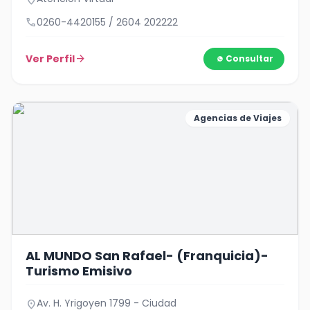
location_on
call
0260-4420155 / 2604 202222
Ver Perfil
arrow_forward
Consultar
Agencias de Viajes
AL MUNDO San Rafael- (Franquicia)-
Turismo Emisivo
Av. H. Yrigoyen 1799 - Ciudad
location_on