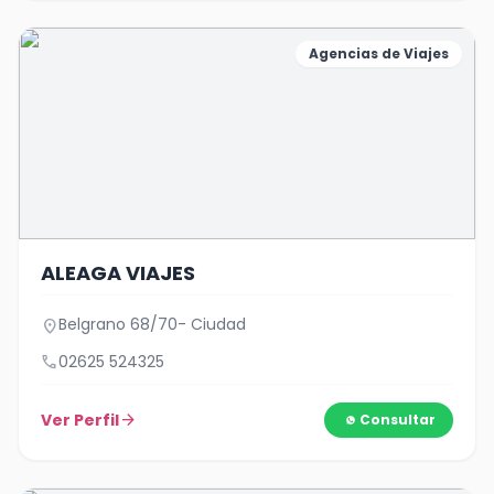
Agencias de Viajes
ALEAGA VIAJES
Belgrano 68/70- Ciudad
location_on
call
02625 524325
Ver Perfil
arrow_forward
Consultar