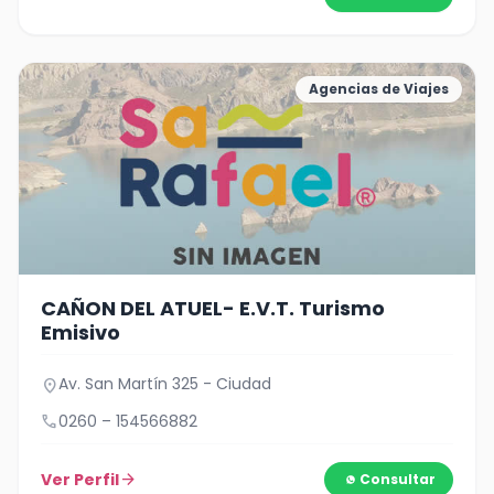
Agencias de Viajes
CAÑON DEL ATUEL- E.V.T. Turismo
Emisivo
Av. San Martín 325 - Ciudad
location_on
call
0260 – 154566882
Ver Perfil
arrow_forward
Consultar