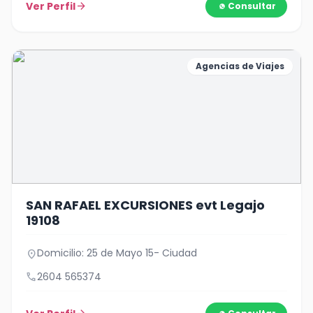
Ver Perfil
arrow_forward
Consultar
Agencias de Viajes
SAN RAFAEL EXCURSIONES evt Legajo
19108
Domicilio: 25 de Mayo 15- Ciudad
location_on
call
2604 565374