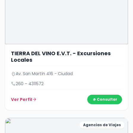
TIERRA DEL VINO E.V.T. - Excursiones
Locales
Av. San Martín 416 - Ciudad
location_on
call
260 – 4311572
Ver Perfil
arrow_forward
Consultar
Agencias de Viajes