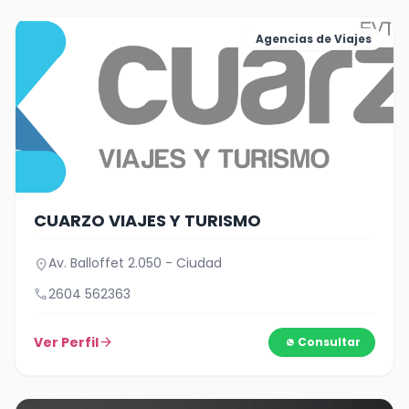
Agencias de Viajes
CUARZO VIAJES Y TURISMO
Av. Balloffet 2.050 - Ciudad
location_on
call
2604 562363
Ver Perfil
arrow_forward
Consultar