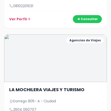
call
08102201031
Ver Perfil
arrow_forward
Consultar
Agencias de Viajes
LA MOCHILERA VIAJES Y TURISMO
Dorrego 805- A - Ciudad
location_on
call
2604 060707