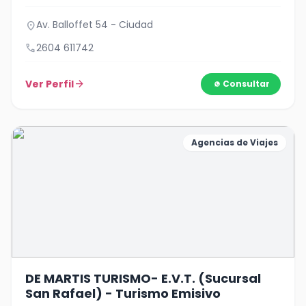
Av. Balloffet 54 - Ciudad
location_on
call
2604 611742
Ver Perfil
arrow_forward
Consultar
Agencias de Viajes
DE MARTIS TURISMO- E.V.T. (Sucursal
San Rafael) - Turismo Emisivo