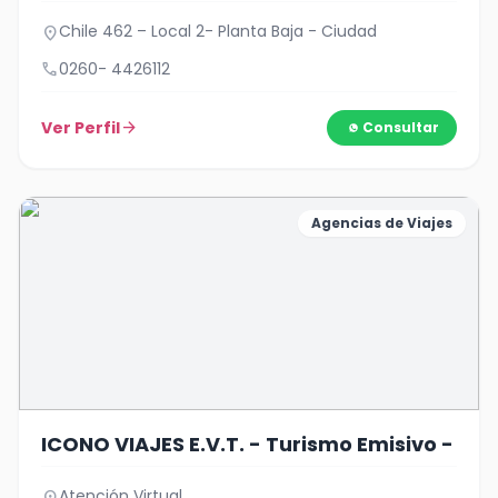
Chile 462 – Local 2- Planta Baja - Ciudad
location_on
call
0260- 4426112
Ver Perfil
arrow_forward
Consultar
Agencias de Viajes
ICONO VIAJES E.V.T. - Turismo Emisivo -
Atención Virtual