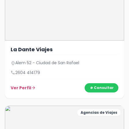
La Dante Viajes
Alem 52 - Ciudad de San Rafael
location_on
call
2604 414179
Ver Perfil
arrow_forward
Consultar
Agencias de Viajes