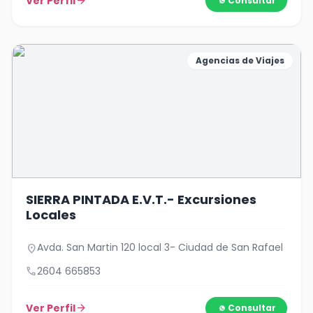
Ver Perfil
arrow_forward
Consultar
Agencias de Viajes
SIERRA PINTADA E.V.T.- Excursiones
Locales
Avda. San Martin 120 local 3- Ciudad de San Rafael
location_on
call
2604 665853
Ver Perfil
arrow_forward
Consultar