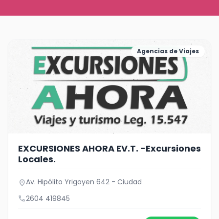
Agencias de Viajes
EXCURSIONES AHORA EV.T. -Excursiones
Locales.
Av. Hipólito Yrigoyen 642 - Ciudad
location_on
call
2604 419845