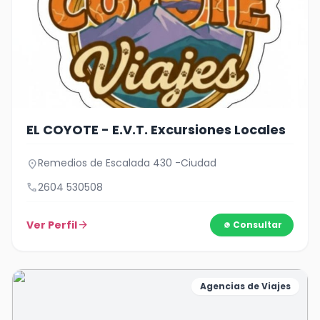
EL COYOTE - E.V.T. Excursiones Locales
Remedios de Escalada 430 -Ciudad
location_on
call
2604 530508
Ver Perfil
arrow_forward
Consultar
Agencias de Viajes