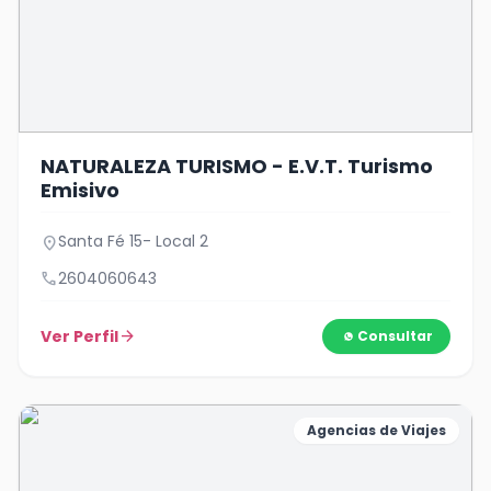
NATURALEZA TURISMO - E.V.T. Turismo
Emisivo
Santa Fé 15- Local 2
location_on
call
2604060643
Ver Perfil
arrow_forward
Consultar
Agencias de Viajes