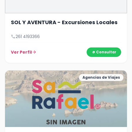
SOL Y AVENTURA - Excursiones Locales
call
261 4193366
Ver Perfil
arrow_forward
Consultar
Agencias de Viajes