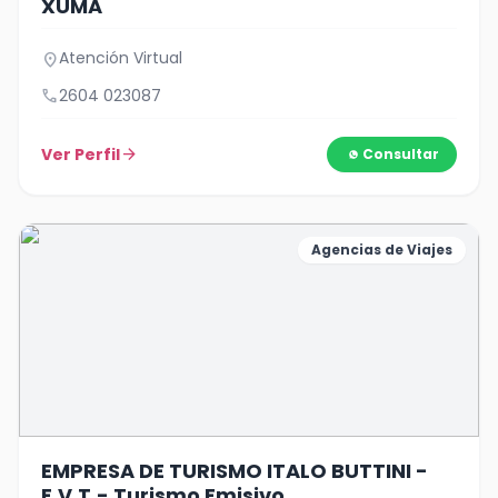
XUMA
Atención Virtual
location_on
call
2604 023087
Ver Perfil
arrow_forward
Consultar
Agencias de Viajes
EMPRESA DE TURISMO ITALO BUTTINI -
E.V.T.- Turismo Emisivo.