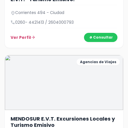
Corrientes 494 - Ciudad
location_on
call
0260- 4421413 / 2604000793
Ver Perfil
arrow_forward
Consultar
Agencias de Viajes
MENDOSUR E.V.T. Excursiones Locales y
Turismo Emisivo