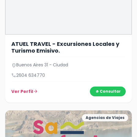
ATUEL TRAVEL - Excursiones Locales y
Turismo Emisivo.
Buenos Aires 31 - Ciudad
location_on
call
2604 634770
Ver Perfil
arrow_forward
Consultar
Agencias de Viajes