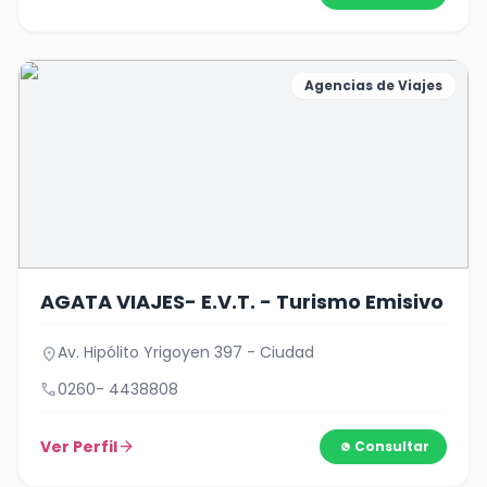
Agencias de Viajes
AGATA VIAJES- E.V.T. - Turismo Emisivo
Av. Hipólito Yrigoyen 397 - Ciudad
location_on
call
0260- 4438808
Ver Perfil
arrow_forward
Consultar