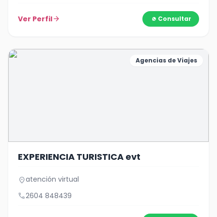
Ver Perfil
arrow_forward
Consultar
Agencias de Viajes
EXPERIENCIA TURISTICA evt
atención virtual
location_on
call
2604 848439