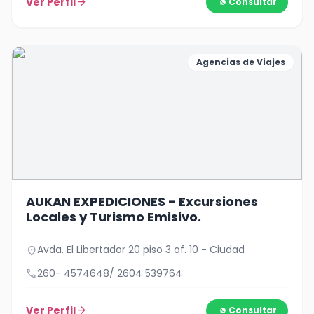
Ver Perfil
arrow_forward
Consultar
Agencias de Viajes
AUKAN EXPEDICIONES - Excursiones
Locales y Turismo Emisivo.
Avda. El Libertador 20 piso 3 of. 10 - Ciudad
location_on
call
260- 4574648/ 2604 539764
Ver Perfil
arrow_forward
Consultar