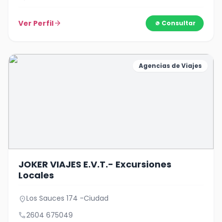
Ver Perfil
arrow_forward
Consultar
Agencias de Viajes
JOKER VIAJES E.V.T.- Excursiones
Locales
Los Sauces 174 -Ciudad
location_on
call
2604 675049