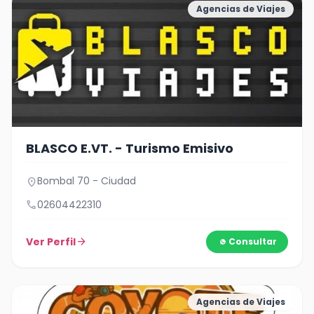
Agencias de Viajes
BLASCO E.VT. - Turismo Emisivo
Bombal 70 - Ciudad
location_on
call
02604422310
Ver Perfil
arrow_forward
Consultar
Agencias de Viajes