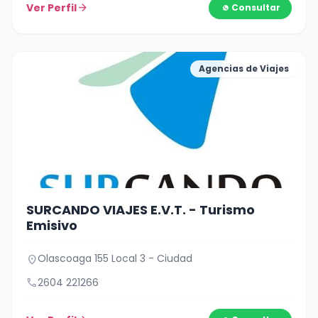
Ver Perfil
arrow_forward
Consultar
Agencias de Viajes
SURCANDO VIAJES E.V.T. - Turismo
Emisivo
Olascoaga 155 Local 3 - Ciudad
location_on
call
2604 221266