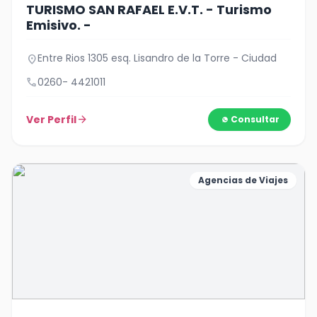
TURISMO SAN RAFAEL E.V.T. - Turismo
Emisivo. -
Entre Rios 1305 esq. Lisandro de la Torre - Ciudad
location_on
call
0260- 4421011
Ver Perfil
arrow_forward
Consultar
Agencias de Viajes