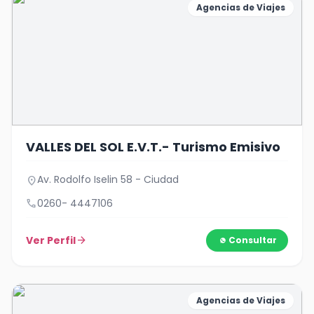
Agencias de Viajes
VALLES DEL SOL E.V.T.- Turismo Emisivo
Av. Rodolfo Iselin 58 - Ciudad
location_on
call
0260- 4447106
Ver Perfil
arrow_forward
Consultar
Agencias de Viajes