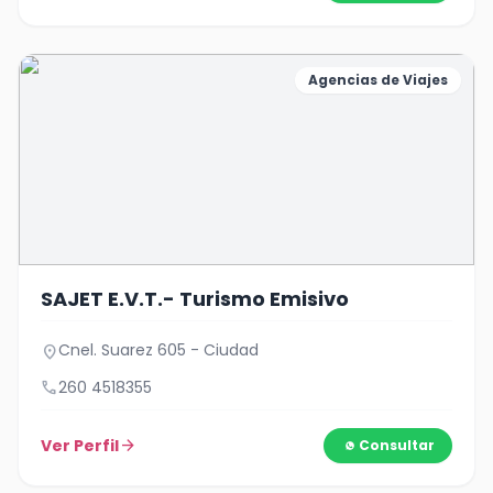
Agencias de Viajes
SAJET E.V.T.- Turismo Emisivo
Cnel. Suarez 605 - Ciudad
location_on
call
260 4518355
Ver Perfil
arrow_forward
Consultar