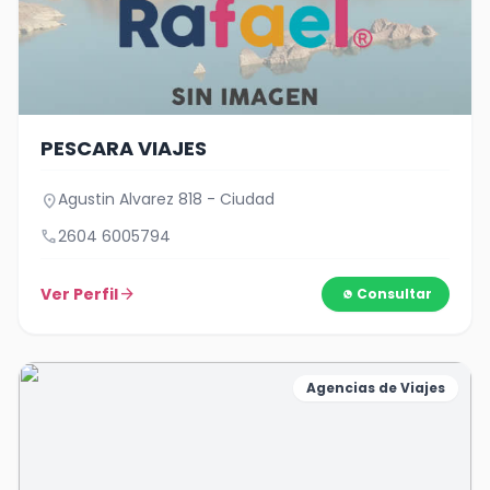
PESCARA VIAJES
Agustin Alvarez 818 - Ciudad
location_on
call
2604 6005794
Ver Perfil
arrow_forward
Consultar
Agencias de Viajes