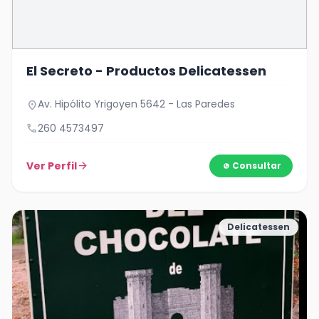
El Secreto - Productos Delicatessen
Av. Hipólito Yrigoyen 5642 - Las Paredes
location_on
call
260 4573497
Ver Perfil
arrow_forward
Consultar
Delicatessen