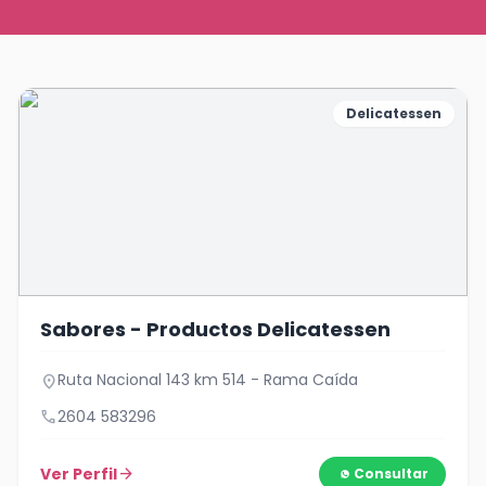
Delicatessen
Sabores - Productos Delicatessen
Ruta Nacional 143 km 514 - Rama Caída
location_on
call
2604 583296
Ver Perfil
arrow_forward
Consultar