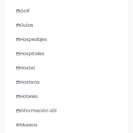
Golf
storefront
Guías
storefront
Hospedajes
storefront
Hospitales
storefront
Hostel
storefront
Hosteria
storefront
Hoteles
storefront
Información útil
storefront
Museos
store