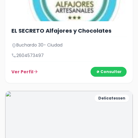
EL SECRETO Alfajores y Chocolates
Buchardo 30- Ciudad
location_on
call
2604573497
Ver Perfil
arrow_forward
Consultar
Delicatessen