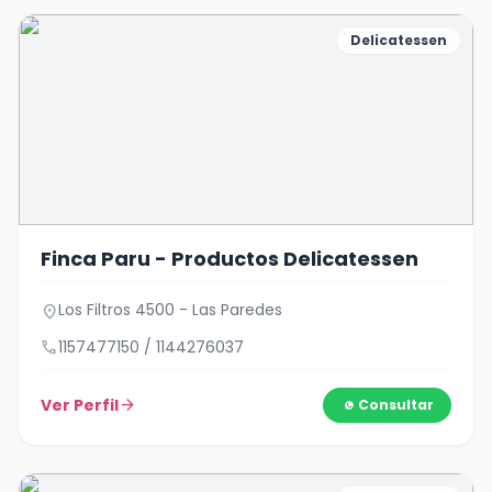
Delicatessen
Finca Paru - Productos Delicatessen
Los Filtros 4500 - Las Paredes
location_on
call
1157477150 / 1144276037
Ver Perfil
arrow_forward
Consultar