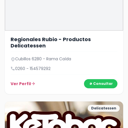
Regionales Rubio - Productos
Delicatessen
Cubillos 6280 - Rama Caída
location_on
call
0260 - 154579292
Ver Perfil
arrow_forward
Consultar
Delicatessen