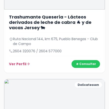
Trashumante Quesería - Lácteos
derivados de leche de cabra 🐐 y de
vacas Jersey 🐄
Ruta Nacional 144, km 675, Pueblo Benegas - Club
location_on
de Campo
call
2604 320076 / 2604 577000
Ver Perfil
arrow_forward
Consultar
Delicatessen