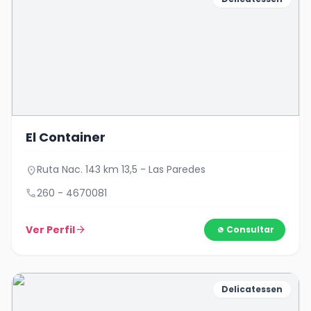
El Container
Ruta Nac. 143 km 13,5 - Las Paredes
location_on
call
260 - 4670081
Ver Perfil
arrow_forward
Consultar
Delicatessen