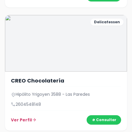
Delicatessen
CREO Chocolatería
Hipólito Yrigoyen 3588 - Las Paredes
location_on
call
2604548148
Ver Perfil
arrow_forward
Consultar