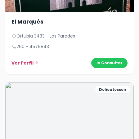
El Marqués
Ortubia 3433 - Las Paredes
location_on
call
260 - 4579843
Ver Perfil
arrow_forward
Consultar
Delicatessen