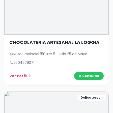
CHOCOLATERIA ARTESANAL LA LOGGIA
Ruta Provincial 150 Km 5 - Villa 25 de Mayo
location_on
call
2604579371
Ver Perfil
arrow_forward
Consultar
Delicatessen