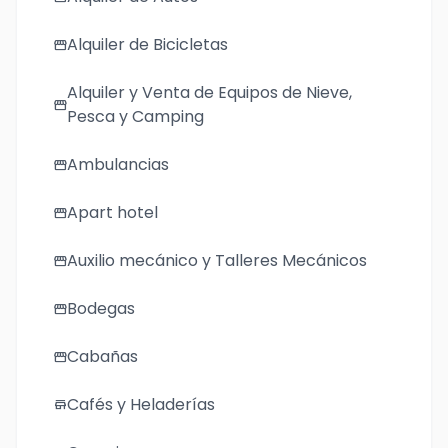
Alquiler de Bicicletas
storefront
Alquiler y Venta de Equipos de Nieve,
storefront
Pesca y Camping
Ambulancias
storefront
Apart hotel
storefront
Auxilio mecánico y Talleres Mecánicos
storefront
Bodegas
storefront
Cabañas
storefront
Cafés y Heladerías
store