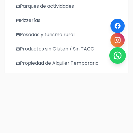
Parques de actividades
storefront
Pizzerías
storefront
Posadas y turismo rural
storefront
Productos sin Gluten / Sin TACC
storefront
Propiedad de Alquiler Temporario
storefront
Regionales
storefront
Restaurantes
storefront
Taxis
storefront
Turismo Aventura
storefront