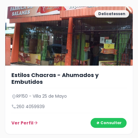
Delicatessen
Estilos Chacras - Ahumados y
Embutidos
RP150 - Villa 25 de Mayo
location_on
call
260 4059939
Ver Perfil
arrow_forward
Consultar