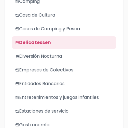
Camping
storefront
Casa de Cultura
storefront
Casas de Camping y Pesca
storefront
Delicatessen
storefront
Diversión Nocturna
store
Empresas de Colectivos
storefront
Entidades Bancarias
storefront
Entretenimientos y juegos infantiles
storefront
Estaciones de servicio
storefront
Gastronomía
storefront