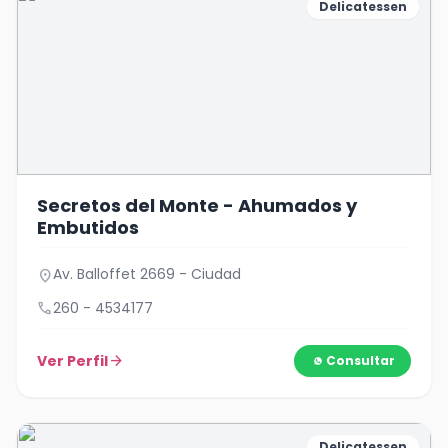
Delicatessen
Secretos del Monte - Ahumados y
Embutidos
Av. Balloffet 2669 - Ciudad
location_on
call
260 - 4534177
Ver Perfil
arrow_forward
Consultar
Delicatessen