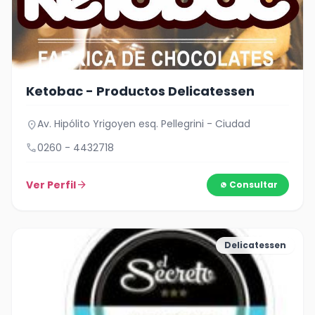
Ketobac - Productos Delicatessen
Av. Hipólito Yrigoyen esq. Pellegrini - Ciudad
location_on
call
0260 - 4432718
Ver Perfil
arrow_forward
Consultar
Delicatessen