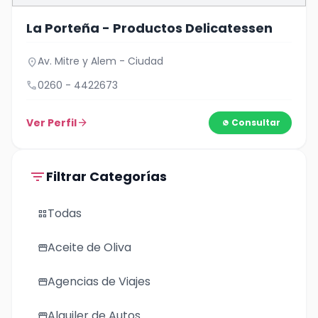
La Porteña - Productos Delicatessen
Av. Mitre y Alem - Ciudad
location_on
call
0260 - 4422673
Ver Perfil
arrow_forward
Consultar
filter_list
Filtrar Categorías
Todas
grid_view
Aceite de Oliva
storefront
Agencias de Viajes
storefront
Alquiler de Autos
storefront