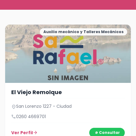
Auxilio mecánico y Talleres Mecánicos
El Viejo Remolque
San Lorenzo 1227 - Ciudad
location_on
call
0260 4669701
Ver Perfil
arrow_forward
Consultar