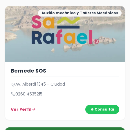
Auxilio mecánico y Talleres Mecánicos
Bernede SOS
Av. Alberdi 1345 - Ciudad
location_on
call
0260 4535215
Ver Perfil
arrow_forward
Consultar