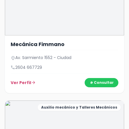
Mecánica Fimmano
Av. Sarmiento 1552 - Ciudad
location_on
call
2604 667729
Ver Perfil
arrow_forward
Consultar
Auxilio mecánico y Talleres Mecánicos