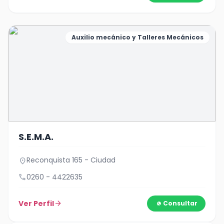
Auxilio mecánico y Talleres Mecánicos
S.E.M.A.
Reconquista 165 - Ciudad
location_on
call
0260 - 4422635
Ver Perfil
arrow_forward
Consultar