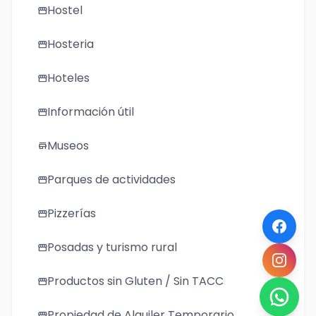
Hostel
storefront
Hosteria
storefront
Hoteles
storefront
Información útil
storefront
Museos
store
Parques de actividades
storefront
Pizzerías
storefront
Posadas y turismo rural
storefront
Productos sin Gluten / Sin TACC
storefront
Propiedad de Alquiler Temporario
storefront