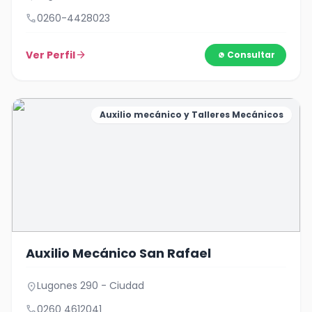
call
0260-4428023
Ver Perfil
arrow_forward
Consultar
Auxilio mecánico y Talleres Mecánicos
Auxilio Mecánico San Rafael
Lugones 290 - Ciudad
location_on
call
0260 4612041