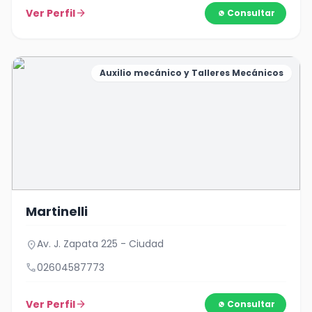
Ver Perfil
arrow_forward
Consultar
Auxilio mecánico y Talleres Mecánicos
Martinelli
Av. J. Zapata 225 - Ciudad
location_on
call
02604587773
Ver Perfil
arrow_forward
Consultar