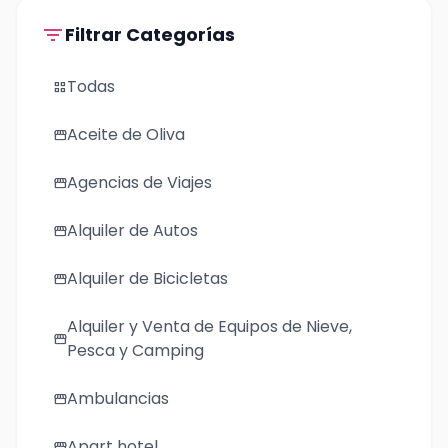
filter_list
Filtrar Categorías
Todas
grid_view
Aceite de Oliva
storefront
Agencias de Viajes
storefront
Alquiler de Autos
storefront
Alquiler de Bicicletas
storefront
Alquiler y Venta de Equipos de Nieve,
storefront
Pesca y Camping
Ambulancias
storefront
Apart hotel
storefront