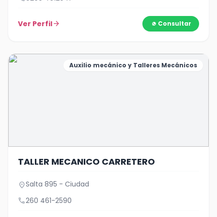
Ver Perfil
arrow_forward
Consultar
Auxilio mecánico y Talleres Mecánicos
TALLER MECANICO CARRETERO
Salta 895 - Ciudad
location_on
call
260 461-2590