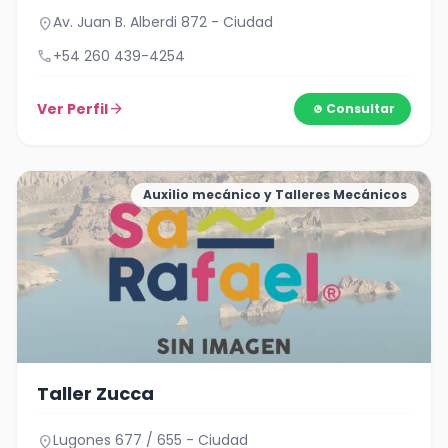
Av. Juan B. Alberdi 872 - Ciudad
location_on
call
+54 260 439-4254
Ver Perfil
arrow_forward
Consultar
Auxilio mecánico y Talleres Mecánicos
Taller Zucca
Lugones 677 / 655 - Ciudad
location_on