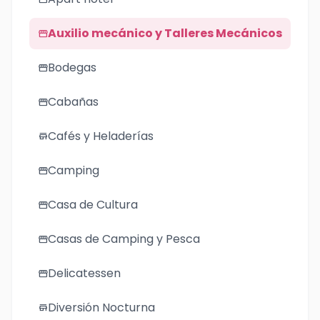
Auxilio mecánico y Talleres Mecánicos
storefront
Bodegas
storefront
Cabañas
storefront
Cafés y Heladerías
store
Camping
storefront
Casa de Cultura
storefront
Casas de Camping y Pesca
storefront
Delicatessen
storefront
Diversión Nocturna
store