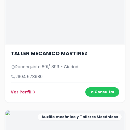
TALLER MECANICO MARTINEZ
Reconquista 801/ 899 - Ciudad
location_on
call
2604 678980
Ver Perfil
arrow_forward
Consultar
Auxilio mecánico y Talleres Mecánicos