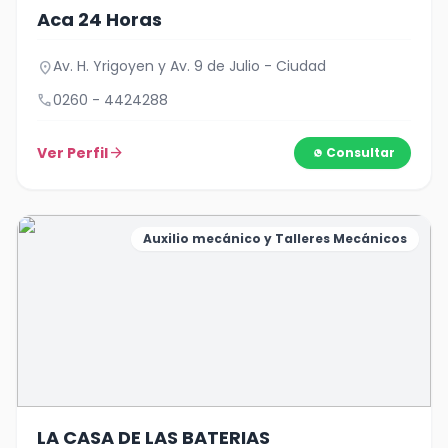
Aca 24 Horas
Av. H. Yrigoyen y Av. 9 de Julio - Ciudad
location_on
call
0260 - 4424288
Ver Perfil
arrow_forward
Consultar
Auxilio mecánico y Talleres Mecánicos
LA CASA DE LAS BATERIAS