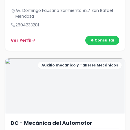
Av. Domingo Faustino Sarmiento 827 San Rafael
location_on
Mendoza
call
2604233281
Ver Perfil
arrow_forward
Consultar
Auxilio mecánico y Talleres Mecánicos
DC - Mecánica del Automotor