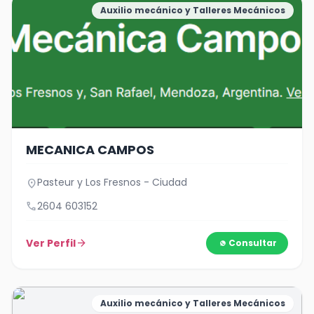
Auxilio mecánico y Talleres Mecánicos
MECANICA CAMPOS
Pasteur y Los Fresnos - Ciudad
location_on
call
2604 603152
Ver Perfil
arrow_forward
Consultar
Auxilio mecánico y Talleres Mecánicos