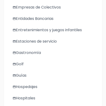
Empresas de Colectivos
storefront
Entidades Bancarias
storefront
Entretenimientos y juegos infantiles
storefront
Estaciones de servicio
storefront
Gastronomía
storefront
Golf
storefront
Guías
storefront
Hospedajes
storefront
Hospitales
storefront