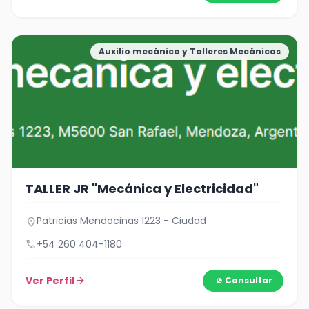
Auxilio mecánico y Talleres Mecánicos
TALLER JR "Mecánica y Electricidad"
Patricias Mendocinas 1223 - Ciudad
location_on
call
+54 260 404-1180
Ver Perfil
arrow_forward
Consultar