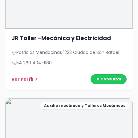
JR Taller -Mecánica y Electricidad
Patricias Mendocinas 1223 Ciudad de San Rafael
location_on
call
54 260 404-1180
Ver Perfil
arrow_forward
Consultar
Auxilio mecánico y Talleres Mecánicos