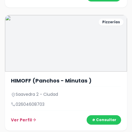
Pizzerías
HIMOFF (Panchos - Minutas )
Saavedra 2 - Ciudad
location_on
call
02604608703
Ver Perfil
arrow_forward
Consultar