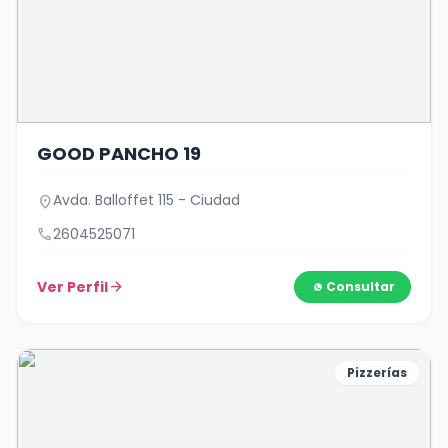
GOOD PANCHO 19
Avda. Balloffet 115 - Ciudad
location_on
call
2604525071
Ver Perfil
arrow_forward
Consultar
Pizzerías