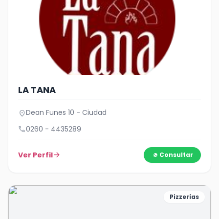
LA TANA
Dean Funes 10 - Ciudad
location_on
call
0260 - 4435289
Ver Perfil
arrow_forward
Consultar
Pizzerías