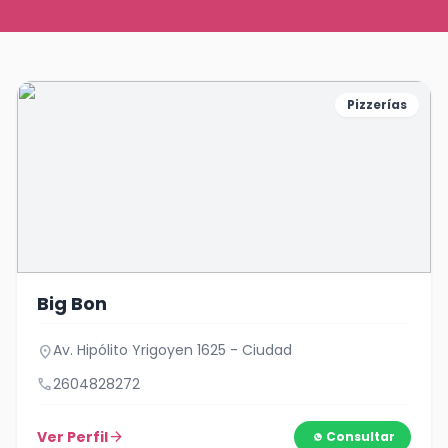
Pizzerías
Big Bon
Av. Hipólito Yrigoyen 1625 - Ciudad
location_on
call
2604828272
Ver Perfil
arrow_forward
Consultar