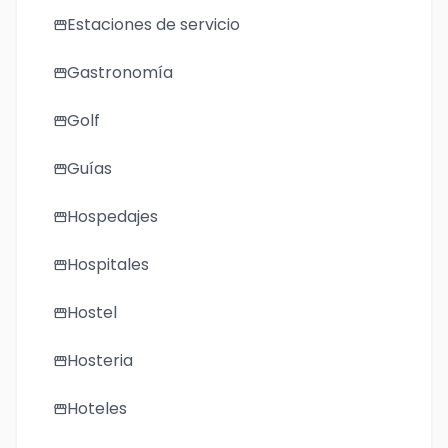
Estaciones de servicio
storefront
Gastronomía
storefront
Golf
storefront
Guías
storefront
Hospedajes
storefront
Hospitales
storefront
Hostel
storefront
Hosteria
storefront
Hoteles
storefront