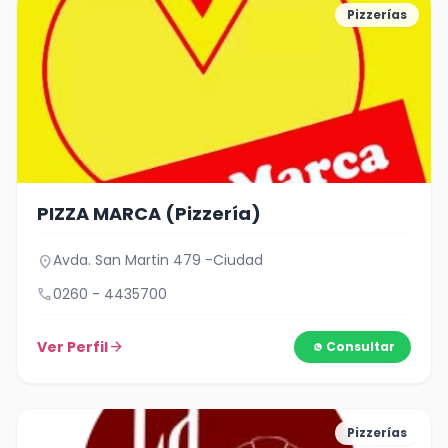
Pizzerías
PIZZA MARCA (Pizzería)
Avda. San Martin 479 -Ciudad
location_on
call
0260 - 4435700
Ver Perfil
arrow_forward
Consultar
Pizzerías