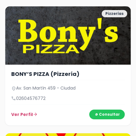
Pizzerías
BONY’S PIZZA (Pizzería)
Av. San Martín 459 - Ciudad
location_on
call
02604576772
Ver Perfil
arrow_forward
Consultar