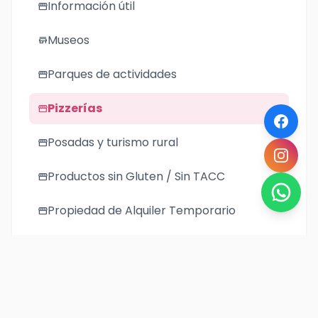
Información útil
storefront
Museos
store
Parques de actividades
storefront
Pizzerías
storefront
Posadas y turismo rural
storefront
Productos sin Gluten / Sin TACC
storefront
Propiedad de Alquiler Temporario
storefront
Regionales
storefront
Restaurantes
storefront
Taxis
storefront