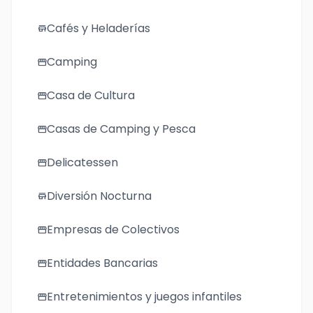
Cafés y Heladerías
store
Camping
storefront
Casa de Cultura
storefront
Casas de Camping y Pesca
storefront
Delicatessen
storefront
Diversión Nocturna
store
Empresas de Colectivos
storefront
Entidades Bancarias
storefront
Entretenimientos y juegos infantiles
storefront