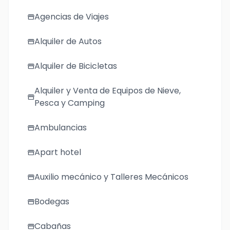
Agencias de Viajes
storefront
Alquiler de Autos
storefront
Alquiler de Bicicletas
storefront
Alquiler y Venta de Equipos de Nieve,
storefront
Pesca y Camping
Ambulancias
storefront
Apart hotel
storefront
Auxilio mecánico y Talleres Mecánicos
storefront
Bodegas
storefront
Cabañas
storefront