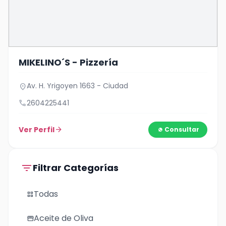
MIKELINO´S - Pizzería
Av. H. Yrigoyen 1663 - Ciudad
location_on
call
2604225441
Ver Perfil
arrow_forward
Consultar
filter_list
Filtrar Categorías
Todas
grid_view
Aceite de Oliva
storefront