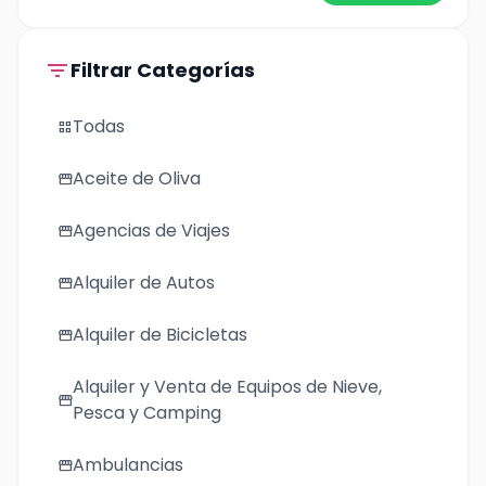
filter_list
Filtrar Categorías
Todas
grid_view
Aceite de Oliva
storefront
Agencias de Viajes
storefront
Alquiler de Autos
storefront
Alquiler de Bicicletas
storefront
Alquiler y Venta de Equipos de Nieve,
storefront
Pesca y Camping
Ambulancias
storefront