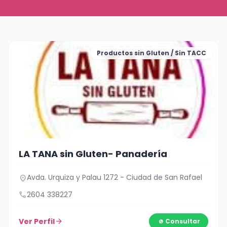
Productos sin Gluten / Sin TACC
LA TANA sin Gluten- Panadería
Avda. Urquiza y Palau 1272 - Ciudad de San Rafael
location_on
call
2604 338227
Ver Perfil
arrow_forward
Consultar