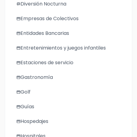
Diversión Nocturna
store
Empresas de Colectivos
storefront
Entidades Bancarias
storefront
Entretenimientos y juegos infantiles
storefront
Estaciones de servicio
storefront
Gastronomía
storefront
Golf
storefront
Guías
storefront
Hospedajes
storefront
Hospitales
storefront