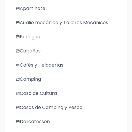
Apart hotel
storefront
Auxilio mecánico y Talleres Mecánicos
storefront
Bodegas
storefront
Cabañas
storefront
Cafés y Heladerías
store
Camping
storefront
Casa de Cultura
storefront
Casas de Camping y Pesca
storefront
Delicatessen
storefront