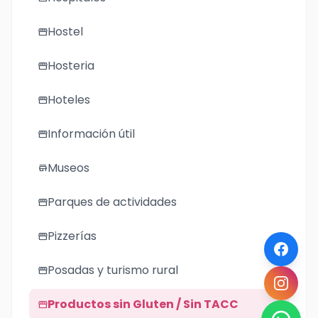
Hostel
storefront
Hosteria
storefront
Hoteles
storefront
Información útil
storefront
Museos
store
Parques de actividades
storefront
Pizzerías
storefront
Posadas y turismo rural
storefront
Productos sin Gluten / Sin TACC
storefront